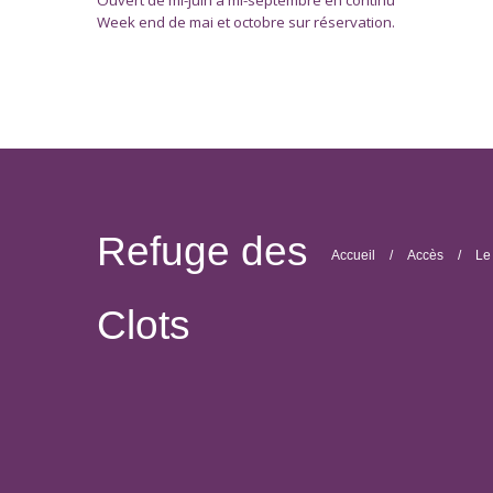
Ouvert de mi-juin à mi-septembre en continu
Week end de mai et octobre sur réservation.
Refuge des
Accueil
Accès
Le
Clots