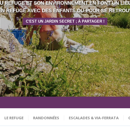
AU REFUGE ET SON ENVIRONNEMENT EN FONT UN LIE
EN REFUGE AVEC DES ENFANTS OU POUR SE RETROU
C'EST UN JARDIN SECRET ; À PARTAGER !
LE REFUGE
RANDONNÉES
ESCALADES & VIA-FERRATA