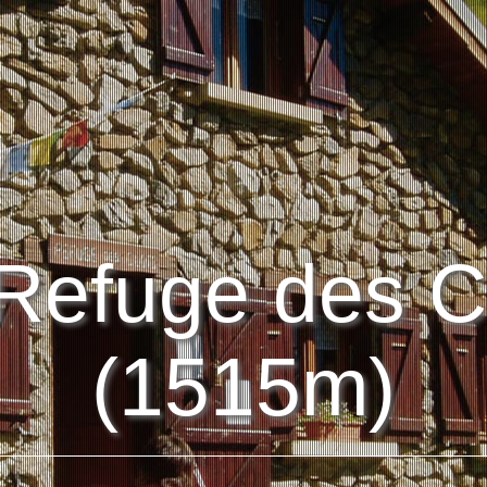
Refuge des C
(1515m)