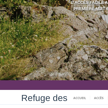
L’ACCÈS FACILE 
PREMIÈRE NUIT 
Refuge des
ACCUEIL
ACCÈS